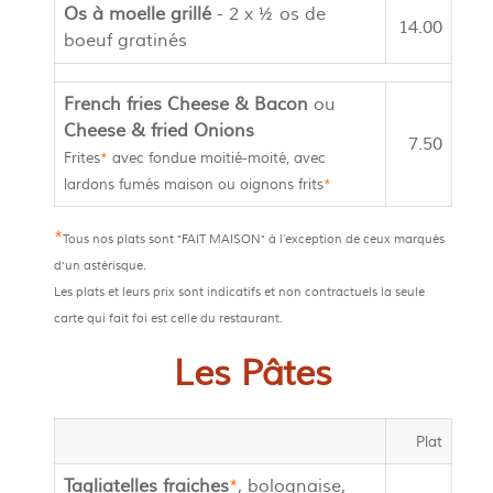
Os à moelle grillé
- 2 x ½ os de
14.00
boeuf gratinés
French fries Cheese & Bacon
ou
Cheese & fried Onions
7.50
Frites
*
avec fondue moitié-moité, avec
lardons fumés maison ou oignons frits
*
*
Tous nos plats sont
"FAIT MAISON"
à l’exception de ceux marqués
d'un astérisque.
Les plats et leurs prix sont indicatifs et non contractuels la seule
carte qui fait foi est celle du restaurant.
Les Pâtes
Plat
Tagliatelles fraiches
*
, bolognaise,