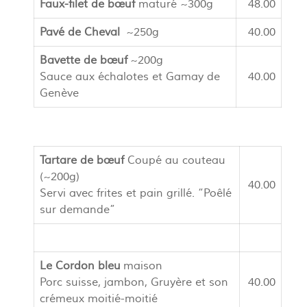
Faux-filet de bœuf
maturé ~300g
48.00
Pavé de Cheval
~250g
40.00
Bavette de bœuf
~200g
Sauce aux échalotes et Gamay de
40.00
Genève
Tartare de bœuf
Coupé au couteau
(~200g)
40.00
Servi avec frites et pain grillé. “Poêlé
sur demande”
Le Cordon bleu
maison
Porc suisse, jambon, Gruyère et son
40.00
crémeux moitié-moitié