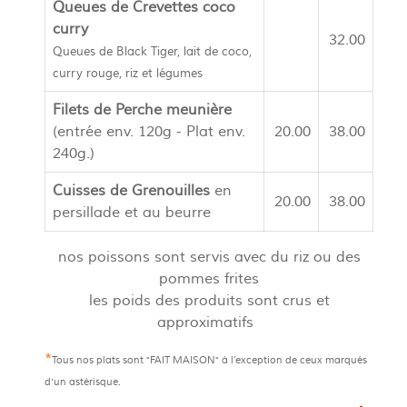
Queues de Crevettes coco
curry
32.00
Queues de Black Tiger, lait de coco,
curry rouge, riz et légumes
Filets de Perche meunière
(entrée env. 120g - Plat env.
20.00
38.00
240g.)
Cuisses de Grenouilles
en
20.00
38.00
persillade et au beurre
nos poissons sont servis avec du riz ou des
pommes frites
les poids des produits sont crus et
approximatifs
*
Tous nos plats sont
"FAIT MAISON"
à l’exception de ceux marqués
d'un astérisque.